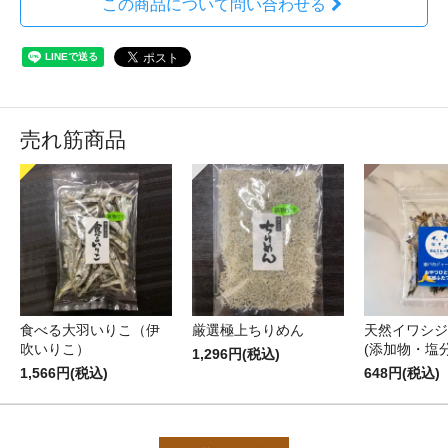
この商品について問い合わせる
売れ筋商品
食べる大羽いりこ（伊
厳選極上ちりめん
天然イワシジ
吹いりこ）
(添加物・塩
1,296円(税込)
1,566円(税込)
648円(税込)