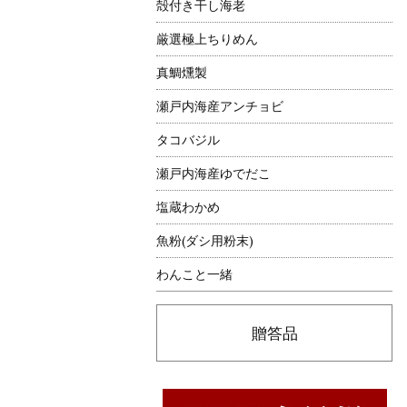
殻付き干し海老
厳選極上ちりめん
真鯛燻製
瀬戸内海産アンチョビ
タコバジル
瀬戸内海産ゆでだこ
塩蔵わかめ
魚粉(ダシ用粉末)
わんこと一緒
贈答品