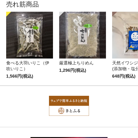
売れ筋商品
食べる大羽いりこ（伊
厳選極上ちりめん
天然イワシジ
吹いりこ）
(添加物・塩
1,296円(税込)
1,566円(税込)
648円(税込)