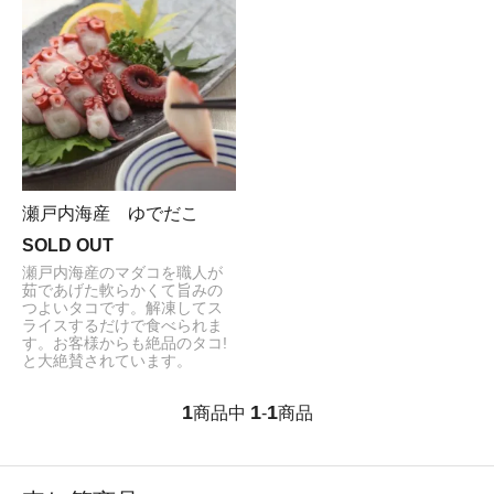
瀬戸内海産 ゆでだこ
SOLD OUT
瀬戸内海産のマダコを職人が
茹であげた軟らかくて旨みの
つよいタコです。解凍してス
ライスするだけで食べられま
す。お客様からも絶品のタコ!
と大絶賛されています。
1
1
1
商品中
-
商品