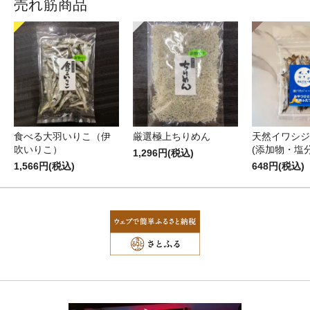
売れ筋商品
食べる大羽いりこ（伊
厳選極上ちりめん
天然イワシジ
吹いりこ）
(添加物・塩
1,296円(税込)
1,566円(税込)
648円(税込)