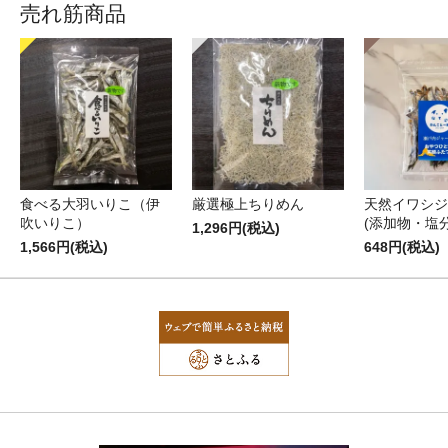
売れ筋商品
食べる大羽いりこ（伊
厳選極上ちりめん
天然イワシジ
吹いりこ）
(添加物・塩
1,296円(税込)
1,566円(税込)
648円(税込)