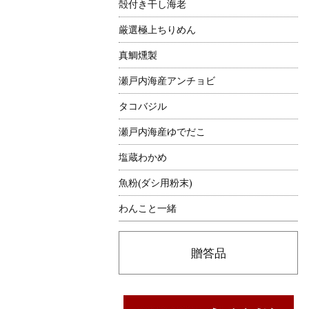
殻付き干し海老
厳選極上ちりめん
真鯛燻製
瀬戸内海産アンチョビ
タコバジル
瀬戸内海産ゆでだこ
塩蔵わかめ
魚粉(ダシ用粉末)
わんこと一緒
贈答品