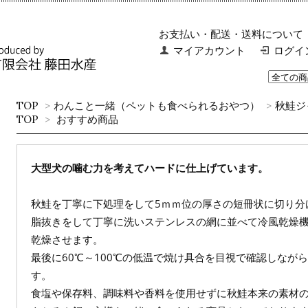
お支払い・配送・送料について
マイアカウント
ログイ
TOP
>
わんこと一緒（ペットも食べられるおやつ）
>
秋鮭ジ
TOP
>
おすすめ商品
大型犬の噛む力を考えてハードに仕上げています。
秋鮭を丁寧に下処理をして5ｍｍ位の厚さの短冊状に切り分
脂抜きをして丁寧に洗いステンレスの網に並べて冷風乾燥
乾燥させます。
最後に60℃～100℃の低温で焼け具合を目視で確認しなが
す。
食塩や保存料、調味料や香料を使用せずに秋鮭本来の素材